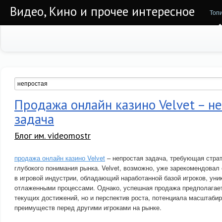
Видео, Кино и прочее интересное
Топ
Продажа онлайн казино Velvet – н
задача
Блог им. videomostr
продажа онлайн казино Velvet
– непростая задача, требующая страт
глубокого понимания рынка. Velvet, возможно, уже зарекомендовал
в игровой индустрии, обладающий наработанной базой игроков, ун
отлаженными процессами. Однако, успешная продажа предполагае
текущих достижений, но и перспектив роста, потенциала масштаби
преимуществ перед другими игроками на рынке.