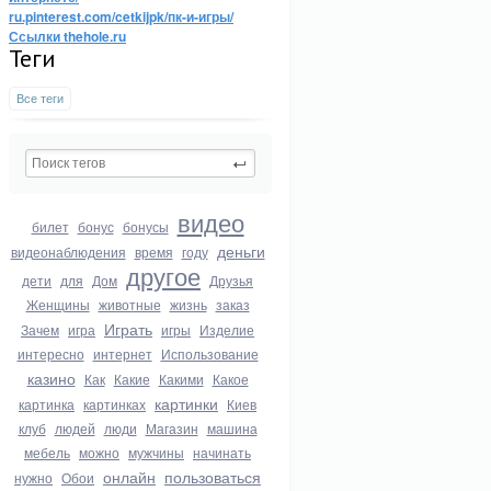
ru.pinterest.com/cetkijpk/пк-и-игры/
Ссылки thehole.ru
Теги
Все теги
видео
билет
бонус
бонусы
деньги
видеонаблюдения
время
году
другое
дети
для
Дом
Друзья
Женщины
животные
жизнь
заказ
Играть
Зачем
игра
игры
Изделие
интересно
интернет
Использование
казино
Как
Какие
Какими
Какое
картинки
картинка
картинках
Киев
клуб
людей
люди
Магазин
машина
мебель
можно
мужчины
начинать
онлайн
пользоваться
нужно
Обои