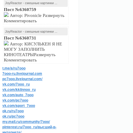
JoyReactor - смешные картинки ...
Пост №6360759
Автор: Pivonicle Развернуть
Комментировать
JoyReactor - смешные картинки ...
Пост №6360731
Автор: КИСУЛЬКЕН Я НЕ
МОГУ ЗАПОЛНИТЬ
КИНОТЕАТРЫРазвернуть
Комментировать
t.me/s/ru7ooo
7ooo-ru.livejournal.com
pc7ooo.livejournal.com/
vk.com/7ooo_ru
vk.com/kkiinnoo_ru
vk.com/auto_7ooo
vk.com/pc7ooo
vk.com/sport_7ooo
ok.ru/ru7ooo
ok.ru/pc7ooo
my.mail.ru/community/7ooo/
pinterest.ru/7ooo_ru/высший-в-
интернете/