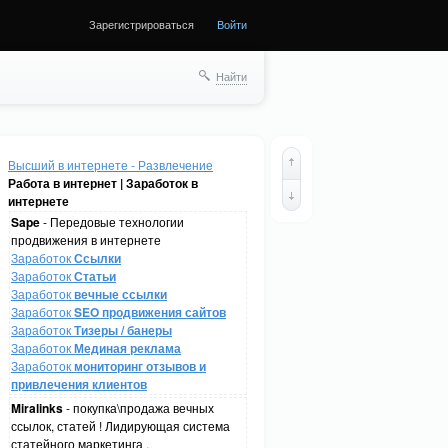
Зарегистрироваться
Войти
Найти
Высший в интернете - Развлечение
Работа в интернет | Заработок в
интернете
Sape
- Передовые технологии
продвижения в интернете
Заработок
Ссылки
Заработок
Статьи
Заработок
вечные ссылки
Заработок
SEO продвижения сайтов
Заработок
Тизеры / банеры
Заработок
Мединая реклама
Заработок
мониторинг отзывов и
привлечения клиентов
Miralinks
- покупка\продажа вечных
ссылок, статей ! Лидирующая система
статейного маркетинга .