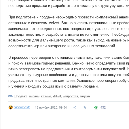
последствия продажи и разработать оптимальную структуру сделки
При подготовке к продаже необходимо провести комплексный анали
связанных с бизнесом Velvet. Важно выявить потенциальные пробле
зависимость от определенных поставщиков игр, устаревшие технол
законодательстве, и разработать планы по их смягчению. Необход
возможности для дальнейшего роста, такие как выход на новые ры
ассортимента игр или внедрение инновационных технологий.
В процессе переговоров с потенциальными покупателями важно бы
и поиску взаимовыгодных решений. Важно четко определить свои пр
гибко реагировать на предложения и контраргументы покупателей.
учитывать культурные особенности и деловые практики покупателей
представляют иностранные компании. Успешные переговоры требую
и умения находить общий язык с разными людьми.
Продажа
,
онлайн
,
казино
,
Velvet
,
непростая
,
задача
videomostr
13 ноября 2025, 09:54
452