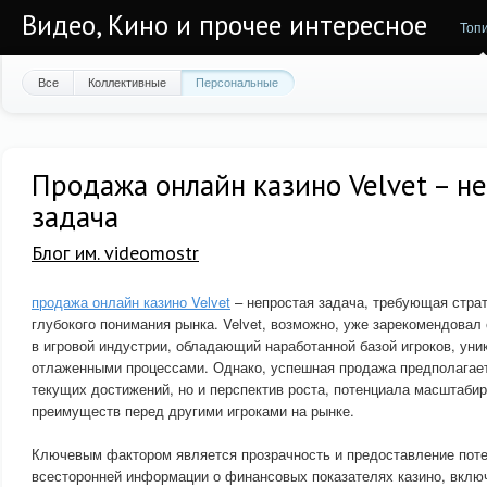
Видео, Кино и прочее интересное
Топ
Все
Коллективные
Персональные
Продажа онлайн казино Velvet – н
задача
Блог им. videomostr
продажа онлайн казино Velvet
– непростая задача, требующая страт
глубокого понимания рынка. Velvet, возможно, уже зарекомендовал
в игровой индустрии, обладающий наработанной базой игроков, ун
отлаженными процессами. Однако, успешная продажа предполагае
текущих достижений, но и перспектив роста, потенциала масштаби
преимуществ перед другими игроками на рынке.
Ключевым фактором является прозрачность и предоставление пот
всесторонней информации о финансовых показателях казино, вклю