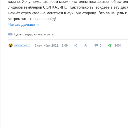
казино. Хочу пожелать всем моим читателям постараться обязатель
лидеров гемблеров СОЛ КАЗИНО. Как только вы войдёте в эту дес
начнёт стремительно меняться в лучшую сторону. Это ваша цель и
устремлять только вперёд!
Читать дальше →
Цель
,
лидер
,
жизнь
,
играть
videomostr
3 сентября 2022, 12:09
0
1001