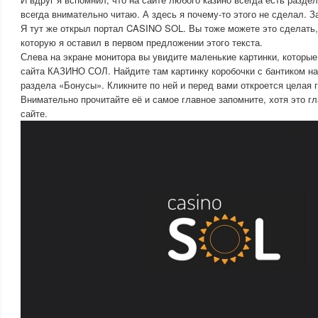
всегда внимательно читаю. А здесь я почему-то этого не сделал. З
Я тут же открыл портал CASINO SOL. Вы тоже можете это сделать,
которую я оставил в первом предложении этого текста.
Слева на экране монитора вы увидите маленькие картинки, которы
сайта КАЗИНО СОЛ. Найдите там картинку коробочки с бантиком на
раздела «Бонусы». Кликните по ней и перед вами откроется целая г
Внимательно прочитайте её и самое главное запомните, хотя это гл
сайте.