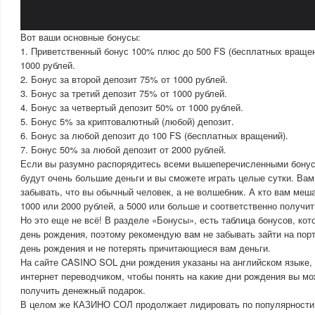
Вот ваши основные бонусы:
1. Приветственный бонус 100% плюс до 500 FS (бесплатных вращен
1000 рублей.
2. Бонус за второй депозит 75% от 1000 рублей.
3. Бонус за третий депозит 75% от 1000 рублей.
4. Бонус за четвертый депозит 50% от 1000 рублей.
5. Бонус 5% за криптовалютный (любой) депозит.
6. Бонус за любой депозит до 100 FS (бесплатных вращений).
7. Бонус 50% за любой депозит от 2000 рублей.
Если вы разумно распорядитесь всеми вышеперечисленными бонуса
будут очень большие деньги и вы сможете играть целые сутки. Вам 
забывать, что вы обычный человек, а не волшебник. А кто вам меш
1000 или 2000 рублей, а 5000 или больше и соответственно получи
Но это еще не всё! В разделе «Бонусы», есть таблица бонусов, кот
день рождения, поэтому рекомендую вам не забывать зайти на по
день рождения и не потерять причитающиеся вам деньги.
На сайте CASINO SOL дни рождения указаны на английском языке,
интернет переводчиком, чтобы понять на какие дни рождения вы м
получить денежный подарок.
В целом же КАЗИНО СОЛ продолжает лидировать по популярности 