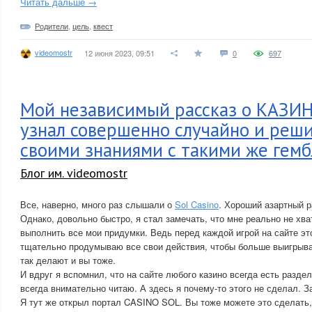
Читать дальше →
Родители
,
цель
,
квест
videomostr
12 июня 2023, 09:51
0
697
Мой независимый рассказ о КАЗИН
узнал совершенно случайно и реш
своими знаниями с такими же гембл
Блог им. videomostr
Все, наверно, много раз слышали о
Sol Casino
. Хороший азартный р
Однако, довольно быстро, я стал замечать, что мне реально не хва
выполнить все мои придумки. Ведь перед каждой игрой на сайте это
тщательно продумываю все свои действия, чтобы больше выигрыват
так делают и вы тоже.
И вдруг я вспомнил, что на сайте любого казино всегда есть разде
всегда внимательно читаю. А здесь я почему-то этого не сделал. З
Я тут же открыл портал CASINO SOL. Вы тоже можете это сделать,