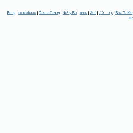
Bung
|
smetafor.ru
|
Техно-Голод
|
ЧеЧу.Ru
|
кино
|
Soft
|
:( 0 _ о ):
|
Bux To Me
Фо