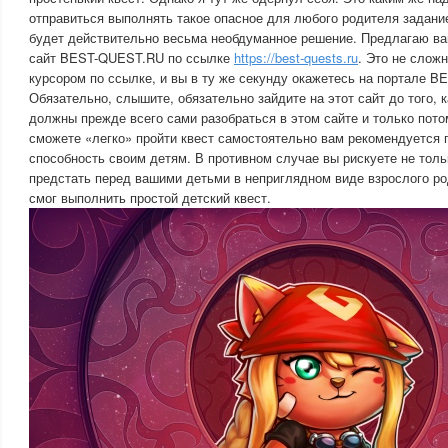
отправиться выполнять такое опасное для любого родителя задание
будет действительно весьма необдуманное решение. Предлагаю ва
сайт BEST-QUEST.RU по ссылке
https://best-quests.ru
. Это не слож
курсором по ссылке, и вы в ту же секунду окажетесь на портале 
Обязательно, слышите, обязательно зайдите на этот сайт до того, 
должны прежде всего сами разобраться в этом сайте и только потом
сможете «легко» пройти квест самостоятельно вам рекомендуется 
способность своим детям. В противном случае вы рискуете не тольк
предстать перед вашими детьми в неприглядном виде взрослого ро
смог выполнить простой детский квест.