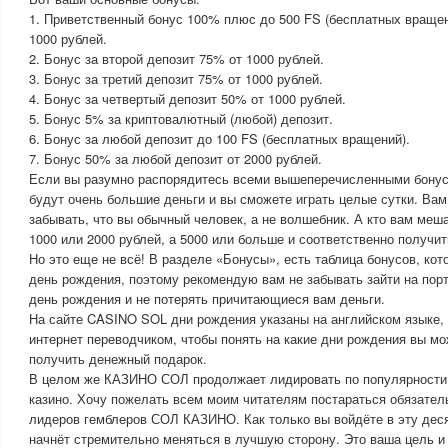
1. Приветственный бонус 100% плюс до 500 FS (бесплатных вращен
1000 рублей.
2. Бонус за второй депозит 75% от 1000 рублей.
3. Бонус за третий депозит 75% от 1000 рублей.
4. Бонус за четвертый депозит 50% от 1000 рублей.
5. Бонус 5% за криптовалютный (любой) депозит.
6. Бонус за любой депозит до 100 FS (бесплатных вращений).
7. Бонус 50% за любой депозит от 2000 рублей.
Если вы разумно распорядитесь всеми вышеперечисленными бонуса
будут очень большие деньги и вы сможете играть целые сутки. Вам 
забывать, что вы обычный человек, а не волшебник. А кто вам меш
1000 или 2000 рублей, а 5000 или больше и соответственно получи
Но это еще не всё! В разделе «Бонусы», есть таблица бонусов, кот
день рождения, поэтому рекомендую вам не забывать зайти на по
день рождения и не потерять причитающиеся вам деньги.
На сайте CASINO SOL дни рождения указаны на английском языке,
интернет переводчиком, чтобы понять на какие дни рождения вы м
получить денежный подарок.
В целом же КАЗИНО СОЛ продолжает лидировать по популярности 
казино. Хочу пожелать всем моим читателям постараться обязатель
лидеров гемблеров СОЛ КАЗИНО. Как только вы войдёте в эту дес
начнёт стремительно меняться в лучшую сторону. Это ваша цель и