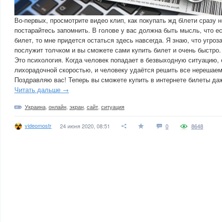
Во-первых, просмотрите видео клип, как покупать жд бiлети сразу н
постарайтесь запомнить. В голове у вас должна быть мысль, что е
билет, то мне придется остаться здесь навсегда. Я знаю, что угроз
послужит толчком и вы сможете сами купить билет и очень быстро.
Это психология. Когда человек попадает в безвыходную ситуацию, е
лихорадочной скоростью, и человеку удаётся решить все нерешае
Поздравляю вас! Теперь вы сможете купить в интернете билеты да
Читать дальше →
Украина
,
онлайн
,
экран
,
сайт
,
ситуация
videomostr
24 июня 2020, 08:51
0
8648