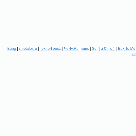
Bung
|
smetafor.ru
|
Техно-Голод
|
ЧеЧу.Ru
|
кино
|
Soft
|
:( 0 _ о ):
|
Bux To Me
Фо