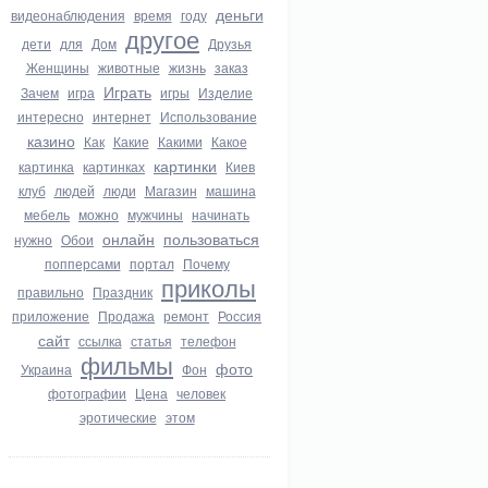
деньги
видеонаблюдения
время
году
другое
дети
для
Дом
Друзья
Женщины
животные
жизнь
заказ
Играть
Зачем
игра
игры
Изделие
интересно
интернет
Использование
казино
Как
Какие
Какими
Какое
картинки
картинка
картинках
Киев
клуб
людей
люди
Магазин
машина
мебель
можно
мужчины
начинать
онлайн
пользоваться
нужно
Обои
попперсами
портал
Почему
приколы
правильно
Праздник
приложение
Продажа
ремонт
Россия
сайт
ссылка
статья
телефон
фильмы
фото
Украина
Фон
фотографии
Цена
человек
эротические
этом