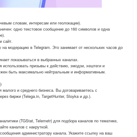
чевым словам, интересам или геолокации).
аничен: одно текстовое сообщение до 160 символов и одна
е).
и сайт.
 на модерацию в Telegram. Это занимает от нескольких часов до
инает показываться в выбранных каналах.
 использовать призывы к действию, эмодзи, хештеги и
олжен быть максимально нейтральным и информативным.
)
я малого и среднего бизнеса. Вы договариваетесь с
з биржи (Telega.in, TargetHunter, Sloyka и др.).
налитики (TGStat, Telemetr) для подбора каналов по тематике,
айте каналов с накруткой.
 сообщения администратору канала. Укажите ссылку на ваш