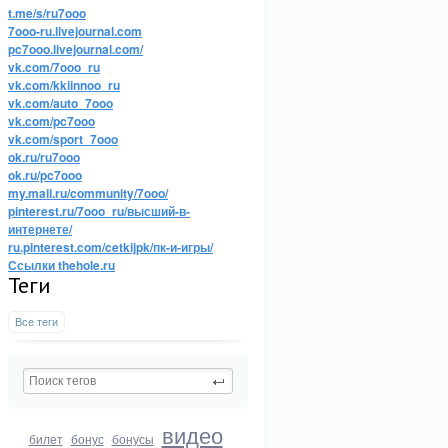
t.me/s/ru7ooo
7ooo-ru.livejournal.com
pc7ooo.livejournal.com/
vk.com/7ooo_ru
vk.com/kkiinnoo_ru
vk.com/auto_7ooo
vk.com/pc7ooo
vk.com/sport_7ooo
ok.ru/ru7ooo
ok.ru/pc7ooo
my.mail.ru/community/7ooo/
pinterest.ru/7ooo_ru/высший-в-
интернете/
ru.pinterest.com/cetkijpk/пк-и-игры/
Ссылки thehole.ru
Теги
Все теги
видео
билет
бонус
бонусы