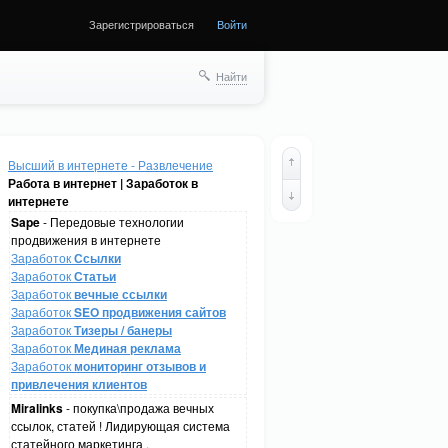
Зарегистрироваться
Войти
Найти
Высший в интернете - Развлечение
Работа в интернет | Заработок в
интернете
Sape
- Передовые технологии
продвижения в интернете
Заработок
Ссылки
Заработок
Статьи
Заработок
вечные ссылки
Заработок
SEO продвижения сайтов
Заработок
Тизеры / банеры
Заработок
Мединая реклама
Заработок
мониторинг отзывов и
привлечения клиентов
Miralinks
- покупка\продажа вечных
ссылок, статей ! Лидирующая система
статейного маркетинга .