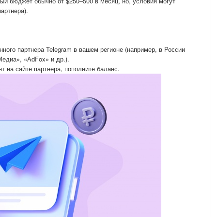
ый бюджет обычно от $250–500 в месяц, но, условия могут
партнера).
нного партнера Telegram в вашем регионе (например, в России
едиа», «AdFox» и др.).
нт на сайте партнера, пополните баланс.