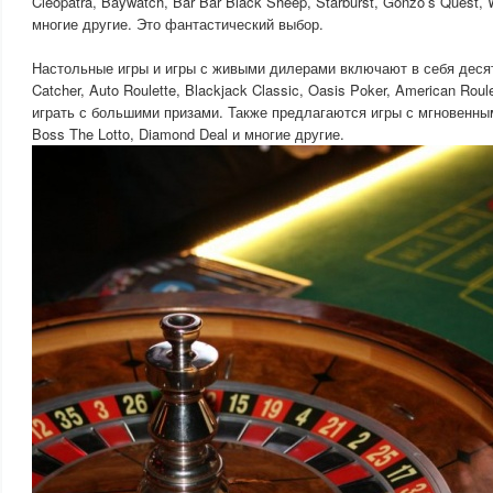
Cleopatra, Baywatch, Bar Bar Black Sheep, Starburst, Gonzo’s Quest,
многие другие. Это фантастический выбор.
Настольные игры и игры с живыми дилерами включают в себя деся
Catcher, Auto Roulette, Blackjack Classic, Oasis Poker, American Rou
играть с большими призами. Также предлагаются игры с мгновенны
Boss The Lotto, Diamond Deal и многие другие.