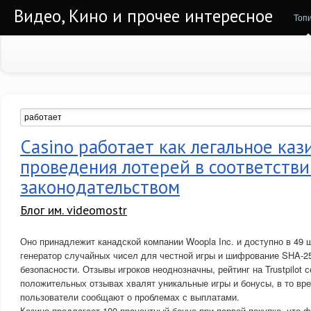
Видео, Кино и прочее интересное
Топ
Casino работает как легальное каз
проведения лотерей в соответстви
законодательством
Блог им. videomostr
Оно принадлежит канадской компании Woopla Inc. и доступно в 49 
генератор случайных чисел для честной игры и шифрование SHA-2
безопасности. Отзывы игроков неоднозначны, рейтинг на Trustpilot с
положительных отзывах хвалят уникальные игры и бонусы, в то вре
пользователи сообщают о проблемах с выплатами.
Казино предлагает 100-процентный бонус при первой покупке, что 