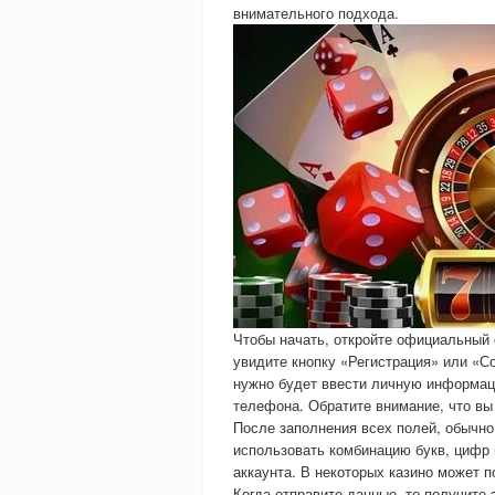
внимательного подхода.
Чтобы начать, откройте официальный 
увидите кнопку «Регистрация» или «С
нужно будет ввести личную информац
телефона. Обратите внимание, что вы
После заполнения всех полей, обычн
использовать комбинацию букв, цифр
аккаунта. В некоторых казино может 
Когда отправите данные, то получите