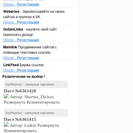
Обзор -
Регистрация
Webartex
- Зарабатывайте на своих
сайтах и группах в VK .
Обзор -
Регистрация
GoGetLinks
- научите свой сайт
приносить доход!
Обзор -
Регистрация
Mainlink
Продвижение сайтов с
помощью текстовых ссылок.
Обзор -
Регистрация
LinkFeed
Биржа ссылок.
Обзор -
Регистрация
Развлечения на выбор !
JoyReactor - смешные картинки ...
Пост №6361428
Автор: Shortus_Dickus
Развернуть Комментировать
JoyReactor - смешные картинки ...
Пост №6361415
Автор: Laikin Развернуть
Комментировать