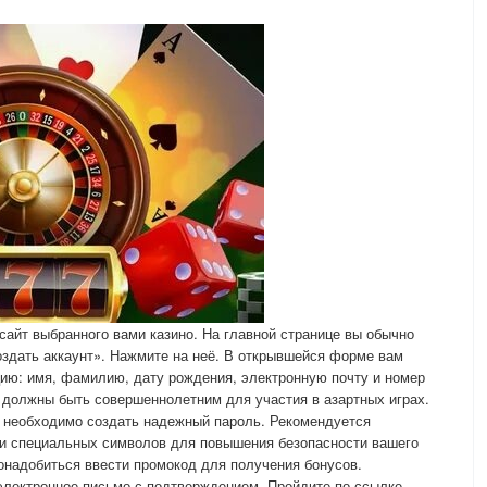
сайт выбранного вами казино. На главной странице вы обычно
оздать аккаунт». Нажмите на неё. В открывшейся форме вам
ию: имя, фамилию, дату рождения, электронную почту и номер
 должны быть совершеннолетним для участия в азартных играх.
о необходимо создать надежный пароль. Рекомендуется
 и специальных символов для повышения безопасности вашего
понадобиться ввести промокод для получения бонусов.
 электронное письмо с подтверждением. Пройдите по ссылке,