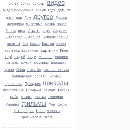
видео
билет
бонус
бонусы
деньги
видеонаблюдения
время
году
другое
дети
для
Дом
Друзья
Женщины
животные
жизнь
заказ
Играть
Зачем
игра
игры
Изделие
интересно
интернет
Использование
казино
Как
Какие
Какими
Какое
картинки
картинка
картинках
Киев
клуб
людей
люди
Магазин
машина
мебель
можно
мужчины
начинать
онлайн
пользоваться
нужно
Обои
попперсами
портал
Почему
приколы
правильно
Праздник
приложение
Продажа
ремонт
Россия
сайт
ссылка
статья
телефон
фильмы
фото
Украина
Фон
фотографии
Цена
человек
эротические
этом