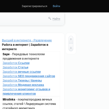
Зарегистрироваться
Войти
Найти
Высший в интернете - Развлечение
Работа в интернет | Заработок в
интернете
Sape
- Передовые технологии
продвижения в интернете
Заработок
Ссылки
Заработок
Статьи
Заработок
вечные ссылки
Заработок
SEO продвижения сайтов
Заработок
Тизеры / банеры
Заработок
Мединая реклама
Заработок
мониторинг отзывов и
привлечения клиентов
Miralinks
- покупка\продажа вечных
ссылок, статей ! Лидирующая система
статейного маркетинга .