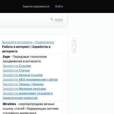
Зарегистрироваться
Войти
Найти
Высший в интернете - Развлечение
Работа в интернет | Заработок в
интернете
Sape
- Передовые технологии
продвижения в интернете
Заработок
Ссылки
Заработок
Статьи
Заработок
вечные ссылки
Заработок
SEO продвижения сайтов
Заработок
Тизеры / банеры
Заработок
Мединая реклама
Заработок
мониторинг отзывов и
привлечения клиентов
Miralinks
- покупка\продажа вечных
ссылок, статей ! Лидирующая система
статейного маркетинга .