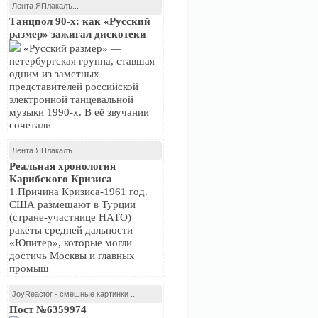
Лента ЯПлакалъ...
Танцпол 90-х: как «Русский
размер» зажигал дискотеки
«Русский размер» —
петербургская группа, ставшая
одним из заметных
представителей российской
электронной танцевальной
музыки 1990-х. В её звучании
сочетали
Лента ЯПлакалъ...
Реальная хронология
Карибского Кризиса
1.Причина Кризиса-1961 год.
США размещают в Турции
(стране-участнице НАТО)
ракеты средней дальности
«Юпитер», которые могли
достичь Москвы и главных
промыш
JoyReactor - смешные картинки ...
Пост №6359974