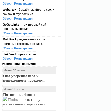
Обзор -
Регистрация
Webartex
- Зарабатывайте на своих
сайтах и группах в VK .
Обзор -
Регистрация
GoGetLinks
- научите свой сайт
приносить доход!
Обзор -
Регистрация
Mainlink
Продвижение сайтов с
помощью текстовых ссылок.
Обзор -
Регистрация
LinkFeed
Биржа ссылок.
Обзор -
Регистрация
Развлечения на выбор !
Лента ЯПлакалъ...
Она уверенно шла к
пешеходному переходу...
Лента ЯПлакалъ...
Пятничные бояны
Побояню в пятницу
мелькавшими картинками