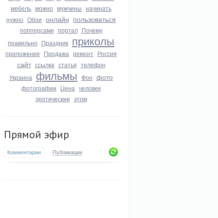
мебель
можно
мужчины
начинать
онлайн
пользоваться
нужно
Обои
попперсами
портал
Почему
приколы
правильно
Праздник
приложение
Продажа
ремонт
Россия
сайт
ссылка
статья
телефон
фильмы
фото
Украина
Фон
фотографии
Цена
человек
эротические
этом
Прямой эфир
Комментарии
Публикации