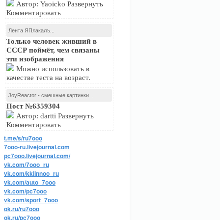
Автор: Yaoicko Развернуть
Комментировать
Лента ЯПлакалъ...
Только человек живший в
СССР поймёт, чем связаны
эти изображения
Можно использовать в
качестве теста на возраст.
JoyReactor - смешные картинки ...
Пост №6359304
Автор: dartti Развернуть
Комментировать
t.me/s/ru7ooo
7ooo-ru.livejournal.com
pc7ooo.livejournal.com/
vk.com/7ooo_ru
vk.com/kkiinnoo_ru
vk.com/auto_7ooo
vk.com/pc7ooo
vk.com/sport_7ooo
ok.ru/ru7ooo
ok.ru/pc7ooo