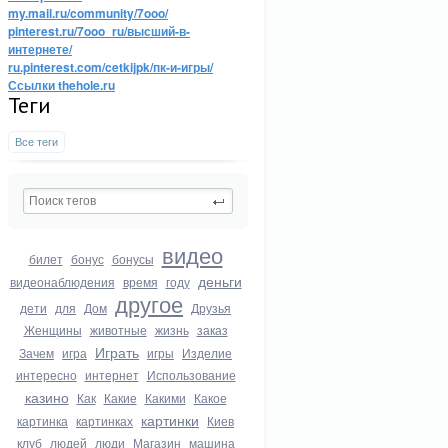
my.mail.ru/community/7ooo/
pinterest.ru/7ooo_ru/высший-в-
интернете/
ru.pinterest.com/cetkijpk/пк-и-игры/
Ссылки thehole.ru
Теги
Все теги
видео
билет
бонус
бонусы
деньги
видеонаблюдения
время
году
другое
дети
для
Дом
Друзья
Женщины
животные
жизнь
заказ
Играть
Зачем
игра
игры
Изделие
интересно
интернет
Использование
казино
Как
Какие
Какими
Какое
картинки
картинка
картинках
Киев
клуб
людей
люди
Магазин
машина