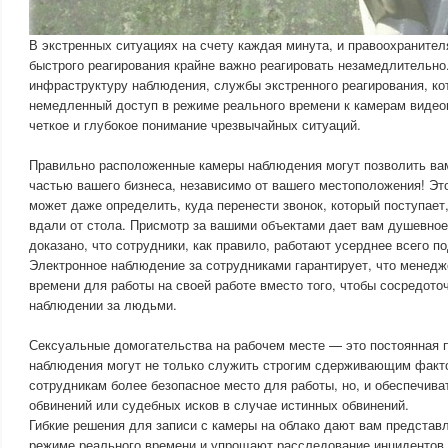
В экстренных ситуациях на счету каждая минута, и правоохраните
быстрого реагирования крайне важно реагировать незамедлительн
инфраструктуру наблюдения, службы экстренного реагирования, ко
немедленный доступ в режиме реального времени к камерам видео
четкое и глубокое понимание чрезвычайных ситуаций.
Правильно расположенные камеры наблюдения могут позволить ва
частью вашего бизнеса, независимо от вашего местоположения! Это
может даже определить, куда перенести звонок, который поступает,
вдали от стола. Присмотр за вашими объектами дает вам душевное
доказано, что сотрудники, как правило, работают усерднее всего п
Электронное наблюдение за сотрудниками гарантирует, что менед
времени для работы на своей работе вместо того, чтобы сосредото
наблюдении за людьми.
Сексуальные домогательства на рабочем месте — это постоянная 
наблюдения могут не только служить строгим сдерживающим факт
сотрудникам более безопасное место для работы, но, и обеспечив
обвинений или судебных исков в случае истинных обвинений.
Гибкие решения для записи с камеры на облако дают вам представ
режиме реального времени и упрощают расследование инцидентов,