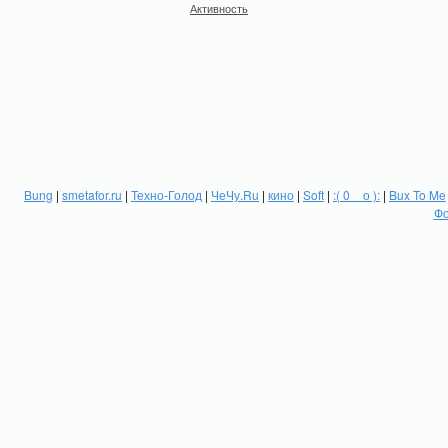
Активность
Bung
|
smetafor.ru
|
Техно-Голод
|
ЧеЧу.Ru
|
кино
|
Soft
|
:( 0 _ о ):
|
Bux To Me
Фо