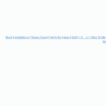
Bung
|
smetafor.ru
|
Техно-Голод
|
ЧеЧу.Ru
|
кино
|
Soft
|
:( 0 _ о ):
|
Bux To Me
Фо