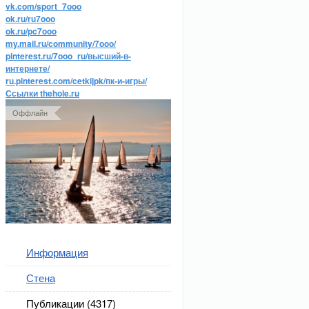
vk.com/sport_7ooo
ok.ru/ru7ooo
ok.ru/pc7ooo
my.mail.ru/community/7ooo/
pinterest.ru/7ooo_ru/высший-в-
интернете/
ru.pinterest.com/cetkijpk/пк-и-игры/
Ссылки thehole.ru
Оффлайн
Информация
Стена
Публикации (4317)