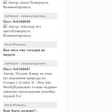
Автор: kreuz Развернуть
Комментировать
JoyReactor - смешные картинки ...
Пост №6360696
Автор: mikestop без
цветаРазвернуть
Комментировать
Лента ЯПлакалъ...
Кое-чего ему сегодня не
видать
JoyReactor - смешные картинки ...
Пост №6360687
Автор: Dryante Кавер на тему
исследования природы из
Готики 2 (Gothic II - New Isle
World)Буквально только недавно
закончил прохождение ремейка
первой Гот
Лента ЯПлакалъ...
Как быть дальше?..