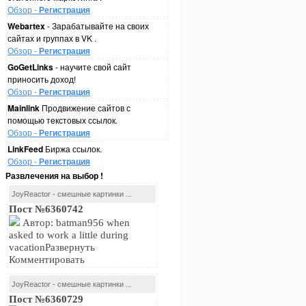
Обзор -
Регистрация
Webartex
- Зарабатывайте на своих
сайтах и группах в VK .
Обзор -
Регистрация
GoGetLinks
- научите свой сайт
приносить доход!
Обзор -
Регистрация
Mainlink
Продвижение сайтов с
помощью текстовых ссылок.
Обзор -
Регистрация
LinkFeed
Биржа ссылок.
Обзор -
Регистрация
Развлечения на выбор !
JoyReactor - смешные картинки ...
Пост №6360742
Автор: batman956 when
asked to work a little during
vacationРазвернуть
Комментировать
JoyReactor - смешные картинки ...
Пост №6360729