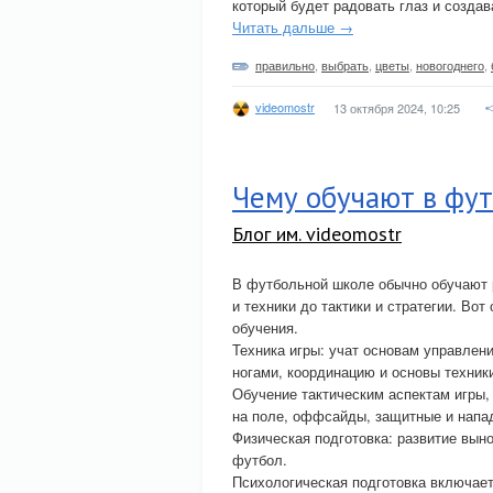
который будет радовать глаз и созда
Читать дальше →
правильно
,
выбрать
,
цветы
,
новогоднего
,
videomostr
13 октября 2024, 10:25
Чему обучают в фу
Блог им. videomostr
В футбольной школе обычно обучают 
и техники до тактики и стратегии. Во
обучения.
Техника игры: учат основам управлен
ногами, координацию и основы техники 
Обучение тактическим аспектам игры
на поле, оффсайды, защитные и напа
Физическая подготовка: развитие выно
футбол.
Психологическая подготовка включает