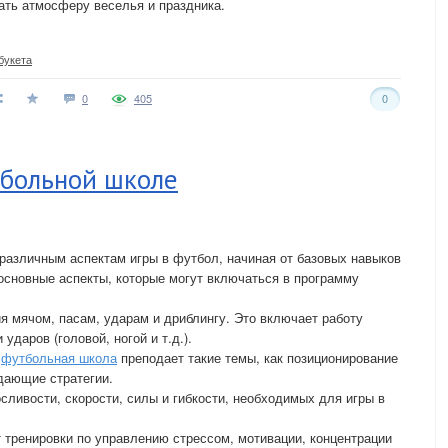
вать атмосферу веселья и праздника.
букета
0
405
0
тбольной школе
различным аспектам игры в футбол, начиная от базовых навыков
т основные аспекты, которые могут включаться в программу
ия мячом, пасам, ударам и дриблингу. Это включает работу
ударов (головой, ногой и т.д.).
,
футбольная школа
преподает такие темы, как позиционирование
дающие стратегии.
сливости, скорости, силы и гибкости, необходимых для игры в
 тренировки по управлению стрессом, мотивации, концентрации