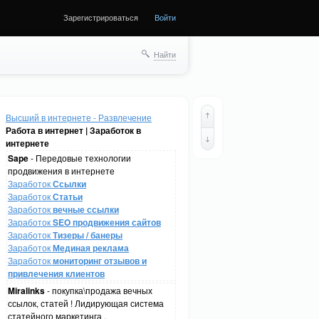
Зарегистрироваться
Войти
Найти
Высший в интернете - Развлечение
Работа в интернет | Заработок в
интернете
Sape
- Передовые технологии
продвижения в интернете
Заработок
Ссылки
Заработок
Статьи
Заработок
вечные ссылки
Заработок
SEO продвижения сайтов
Заработок
Тизеры / банеры
Заработок
Мединая реклама
Заработок
мониторинг отзывов и
привлечения клиентов
Miralinks
- покупка\продажа вечных
ссылок, статей ! Лидирующая система
статейного маркетинга .