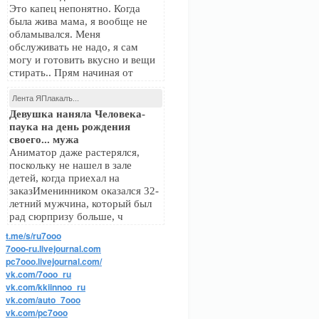
Это капец непонятно. Когда
была жива мама, я вообще не
обламывался. Меня
обслуживать не надо, я сам
могу и готовить вкусно и вещи
стирать.. Прям начиная от
Лента ЯПлакалъ...
Девушка наняла Человека-
паука на день рождения
своего... мужа
Аниматор даже растерялся,
поскольку не нашел в зале
детей, когда приехал на
заказИменинником оказался 32-
летний мужчина, который был
рад сюрпризу больше, ч
t.me/s/ru7ooo
7ooo-ru.livejournal.com
pc7ooo.livejournal.com/
vk.com/7ooo_ru
vk.com/kkiinnoo_ru
vk.com/auto_7ooo
vk.com/pc7ooo