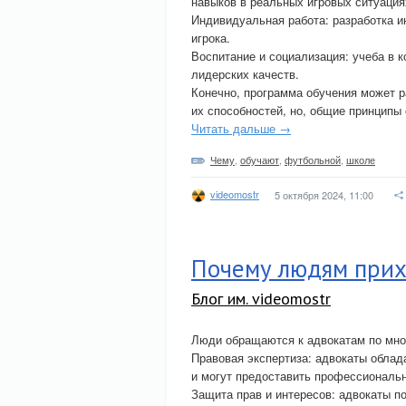
навыков в реальных игровых ситуация
Индивидуальная работа: разработка и
игрока.
Воспитание и социализация: учеба в к
лидерских качеств.
Конечно, программа обучения может р
их способностей, но, общие принципы
Читать дальше →
Чему
,
обучают
,
футбольной
,
школе
videomostr
5 октября 2024, 11:00
Почему людям прих
Блог им. videomostr
Люди обращаются к адвокатам по мно
Правовая экспертиза: адвокаты обла
и могут предоставить профессиональ
Защита прав и интересов: адвокаты п