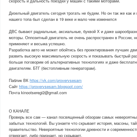
скорость и дальность поездки у машин с такими моторами.
Дизельный двигатель сегодня трогать не будем. Но он так же как и
нашего топа был сделан в 19 веке и мало чем изменился
ДВС бывают радиальные, аксиальные, буквой Х и даже шарообраз
моторы. Оппозитный двигатель не очень распространен в России, н
применяют и весьма успешно.
Разработка авто не может обойтись без проектирования лучших дв
развить высокую максимальную скорость и показывать быстрый раз
больше поговорим об альтернативных технологиях и даже бесплатн
двигателям. БТГ (бестопливным генераторам).
Паблик ВК
https://vk.com/provervsesam
Сайт
https://provervsesam.blogspot.com/
Почта kinootseregi2@gmail.com
О КАНАЛЕ
Проверь все сам — канал посвященный обзорам самых невероятных
забытых технологий. Вы узнаете что скрывает история, масоны, та
правительство. Невероятные технологии древности и современности
отвергает, либо признает, но скрывает.