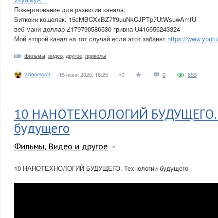
Пожертвование для развитие канала:
Биткоин кошелек. 15cMBCXxBZ7ff9uuNkCJPTp7UtWsuwAmfU
веб мани доллар Z179790586530 гривна U416656243324
Мой второй канал на тот случай если этот забанят
https://www.yout
фильмы
,
видео
,
другое
,
приколы
videomostr
15 июня 2020, 16:25
0
659
10 НАНОТЕХНОЛОГИЙ БУДУЩЕГО. 
будущего
Фильмы, Видео и другое
10 НАНОТЕХНОЛОГИЙ БУДУЩЕГО. Технологии будущего