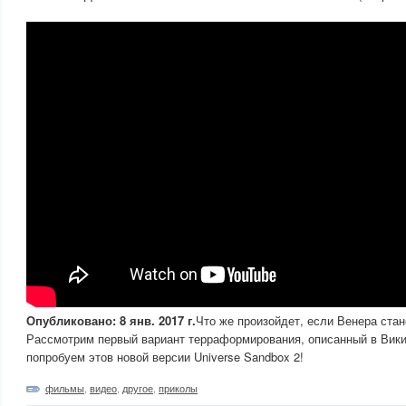
Опубликовано: 8 янв. 2017 г.
Что же произойдет, если Венера ста
Рассмотрим первый вариант терраформирования, описанный в Вик
попробуем этов новой версии Universe Sandbox 2!
фильмы
,
видео
,
другое
,
приколы