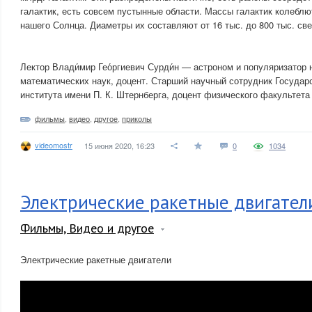
галактик, есть совсем пустынные области. Массы галактик колеблю
нашего Солнца. Диаметры их составляют от 16 тыс. до 800 тыс. све
Лектор Влади́мир Гео́ргиевич Сурди́н — астроном и популяризатор 
математических наук, доцент. Старший научный сотрудник Государ
института имени П. К. Штернберга, доцент физического факультета
фильмы
,
видео
,
другое
,
приколы
videomostr
15 июня 2020, 16:23
0
1034
Электрические ракетные двигател
Фильмы, Видео и другое
Электрические ракетные двигатели