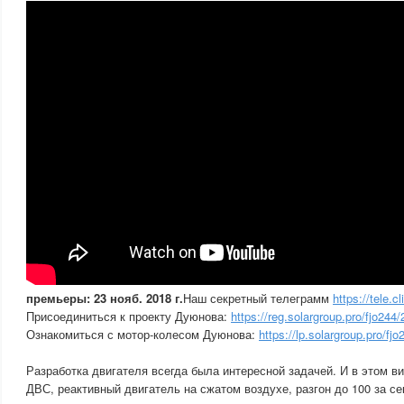
премьеры: 23 нояб. 2018 г.
Наш секретный телеграмм
https://tele.
Присоединиться к проекту Дуюнова:
https://reg.solargroup.pro/fjo244/
Ознакомиться с мотор-колесом Дуюнова:
https://lp.solargroup.pro/fjo
Разработка двигателя всегда была интересной задачей. И в этом в
ДВС, реактивный двигатель на сжатом воздухе, разгон до 100 за с