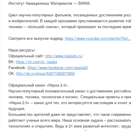
Институт Авиационных Материалов — ВИАМ.
Цикл научно-популярных фильмов, посвященных достижениям росс
и изобретателей. В каждой программе прослеживается развитие той
техники – «большой скачок», который произошел за последнее врем
Смотрите все выпуски подряд:
https://www.youtube.com/playlist?list..
Наши ресурсы:
Официальный сайт:
http://www.naukatv.ru/
ВК:
https://vk.com/tv_nauka
Facebook:
https://www.facebook.com/nauka20
ОК:
http://ok.ru/group/52977282973900
Официальный канал «Наука 2.0».
Научно-популярный познавательный канал о достижениях российско
человек, техника, технологии и космос. Специальные проекты и пр
«Наука 2.0» – канал для тех, кто интересуется настоящим и хочет 
будущее.
Большинство зрителей даже не представляет, что такое современна
работают ученые всего мира. Наша основная задача – рассказывать
технологиях и открытиях. Ведь в 21 веке развитый интеллект, эруд