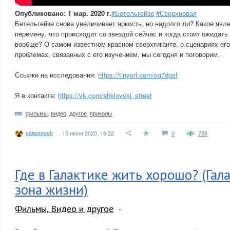
Опубликовано: 1 мар. 2020 г.
#Бетельгейзе
#Сверхновая
Бетельгейзе снова увеличивает яркость, но надолго ли? Какое явл
перемену, что происходит со звездой сейчас и когда стоит ожидать
вообще? О самом известном красном сверхгиганте, о сценариях его
проблемах, связанных с его изучением, мы сегодня и поговорим.
Ссылки на исследования:
https://tinyurl.com/sq7dpsf
Я в контакте:
https://vk.com/shklovski_street
фильмы
,
видео
,
другое
,
приколы
videomostr
15 июня 2020, 16:22
0
758
Где в Галактике жить хорошо? (Гал
зона жизни)
Фильмы, Видео и другое