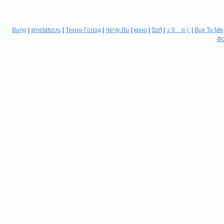
Bung
|
smetafor.ru
|
Техно-Голод
|
ЧеЧу.Ru
|
кино
|
Soft
|
:( 0 _ о ):
|
Bux To Me
Фо