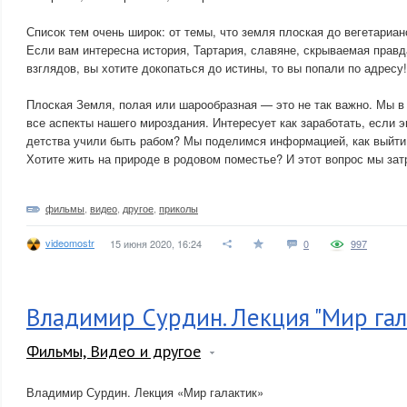
Список тем очень широк: от темы, что земля плоская до вегетариан
Если вам интересна история, Тартария, славяне, скрываемая правд
взглядов, вы хотите докопаться до истины, то вы попали по адресу!
Плоская Земля, полая или шарообразная — это не так важно. Мы 
все аспекты нашего мироздания. Интересует как заработать, если э
детства учили быть рабом? Мы поделимся информацией, как выйти 
Хотите жить на природе в родовом поместье? И этот вопрос мы зат
фильмы
,
видео
,
другое
,
приколы
videomostr
15 июня 2020, 16:24
0
997
Владимир Сурдин. Лекция "Мир гал
Фильмы, Видео и другое
Владимир Сурдин. Лекция «Мир галактик»