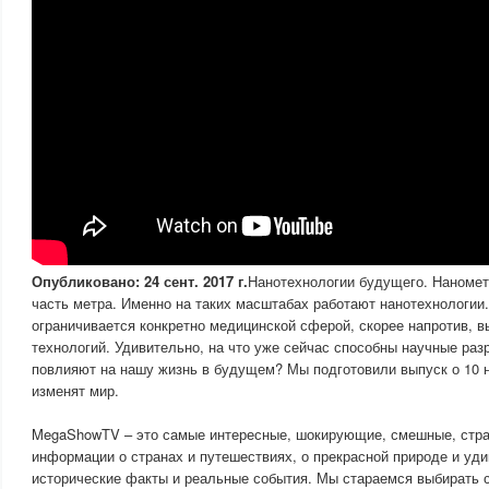
Опубликовано: 24 сент. 2017 г.
Нанотехнологии будущего. Наноме
часть метра. Именно на таких масштабах работают нанотехнологии.
ограничивается конкретно медицинской сферой, скорее напротив, 
технологий. Удивительно, на что уже сейчас способны научные разр
повлияют на нашу жизнь в будущем? Мы подготовили выпуск о 10 н
изменят мир.
MegaShowTV – это самые интересные, шокирующие, смешные, стра
информации о странах и путешествиях, о прекрасной природе и уд
исторические факты и реальные события. Мы стараемся выбирать с