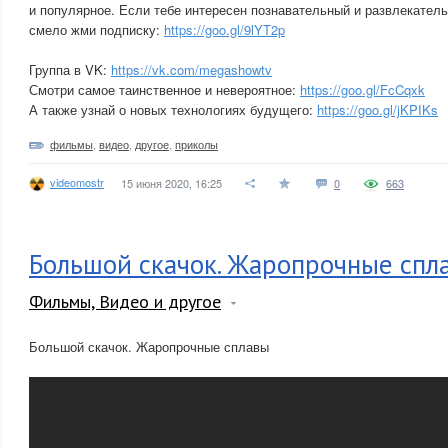
и популярное. Если тебе интересен познавательный и развлекател
смело жми подписку:
https://goo.gl/9lYT2p
Группа в VK:
https://vk.com/megashowtv
Смотри самое таинственное и невероятное:
https://goo.gl/FcCqxk
А также узнай о новых технологиях будущего:
https://goo.gl/jKPIKs
фильмы
,
видео
,
другое
,
приколы
videomostr
15 июня 2020, 16:25
0
663
Большой скачок. Жаропрочные спл
Фильмы, Видео и другое
Большой скачок. Жаропрочные сплавы