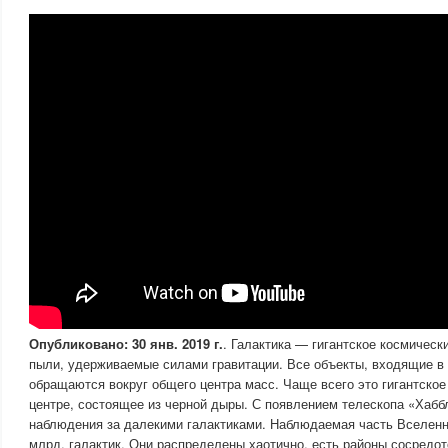
Опубликовано: 30 янв. 2019 г.
. Галактика — гигантское космически
пыли, удерживаемые силами гравитации. Все объекты, входящие в 
обращаются вокруг общего центра масс. Чаще всего это гигантское
центре, состоящее из черной дыры. С появлением телескопа «Хабб
наблюдения за далекими галактиками. Наблюдаемая часть Вселенн
млрд. галактик. Они распределены хаотично, есть районы сосредот