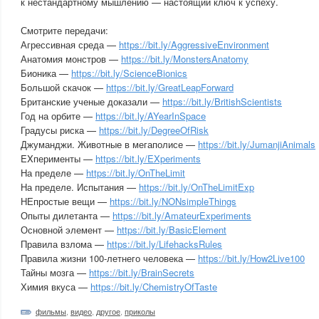
к нестандартному мышлению — настоящий ключ к успеху.
Смотрите передачи:
Агрессивная среда —
https://bit.ly/AggressiveEnvironment
Анатомия монстров —
https://bit.ly/MonstersAnatomy
Бионика —
https://bit.ly/ScienceBionics
Большой скачок —
https://bit.ly/GreatLeapForward
Британские ученые доказали —
https://bit.ly/BritishScientists
Год на орбите —
https://bit.ly/AYearInSpace
Градусы риска —
https://bit.ly/DegreeOfRisk
Джуманджи. Животные в мегаполисе —
https://bit.ly/JumanjiAnimals
EXперименты —
https://bit.ly/EXperiments
На пределе —
https://bit.ly/OnTheLimit
На пределе. Испытания —
https://bit.ly/OnTheLimitExp
НЕпростые вещи —
https://bit.ly/NONsimpleThings
Опыты дилетанта —
https://bit.ly/AmateurExperiments
Основной элемент —
https://bit.ly/BasicElement
Правила взлома —
https://bit.ly/LifehacksRules
Правила жизни 100-летнего человека —
https://bit.ly/How2Live100
Тайны мозга —
https://bit.ly/BrainSecrets
Химия вкуса —
https://bit.ly/ChemistryOfTaste
фильмы
,
видео
,
другое
,
приколы